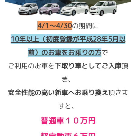
4/1～4/30
の期間に
10年以上（初度登録が平成28年5月以
前）のお車をお乗りの方
で
ご利用のお車を
下取り車としてご入庫
頂
き、
安全性能の高い新車へお乗り換え
頂きま
すと、
普通車１０万円