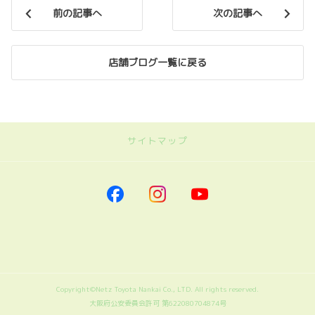
前の記事へ
次の記事へ
店舗ブログ一覧に戻る
サイトマップ
｜ネッツトヨタ南海
トップページに戻る
｜車を探す
車を探す
トヨタの小型モビリティ
近距離モビリティWHILL
Copyright©Netz Toyota Nankai Co., LTD. All rights reserved.
大阪府公安委員会許可 第622080704874号
福祉車両