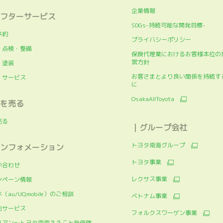
企業情報
フターサービス
SDGs-持続可能な開発目標-
予約
プライバシーポリシー
・点検・整備
保険代理業におけるお客様本位の
営方針
・塗装
お客さまとより良い関係を持続す
・サービス
に
OsakaAllToyota
を売る
売る
｜グループ会社
トヨタ南海グループ
ンフォメーション
トヨタ事業
い合わせ
レクサス事業
ンペーン情報
（au/UQmobile）のご相談
ベトナム事業
他サービス
フォルクスワーゲン事業
リアン～トヨタ南海ええこと発信隊