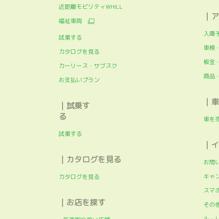
近距離モビリティWHILL
｜ア
福祉車両
入庫
試乗する
車検
カタログを見る
板金
カーリース・サブスク
商品
お支払いプラン
｜車
｜試乗す
る
車を
試乗する
｜イ
｜カタログを見る
お問
キャ
カタログを見る
スマホ
｜お店を探す
その
ル・