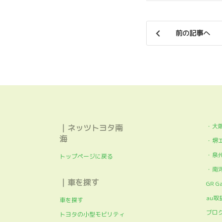
前の記事へ
・大
｜ネッツトヨタ南
海
・堺
・泉
トップページに戻る
・南
｜車を探す
GR G
au取
車を探す
ブロ
トヨタの小型モビリティ