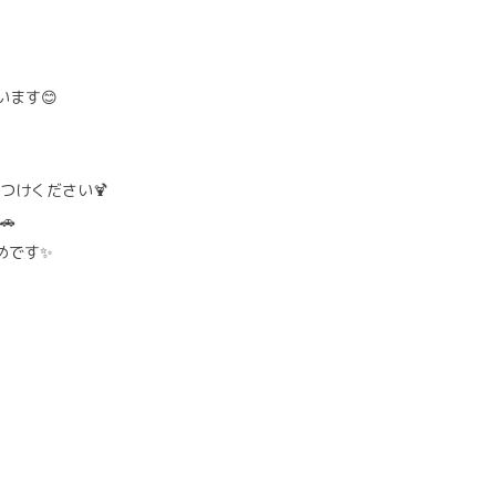
ます😊
つけください🍹
🚗
めです✨