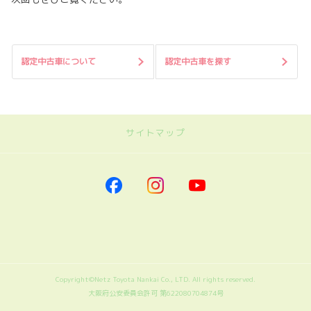
認定中古車について
認定中古車を探す
サイトマップ
｜ネッツトヨタ南海
トップページに戻る
｜車を探す
車を探す
トヨタの小型モビリティ
近距離モビリティWHILL
Copyright©Netz Toyota Nankai Co., LTD. All rights reserved.
大阪府公安委員会許可 第622080704874号
福祉車両
試乗する