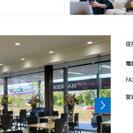
住
電
FA
営