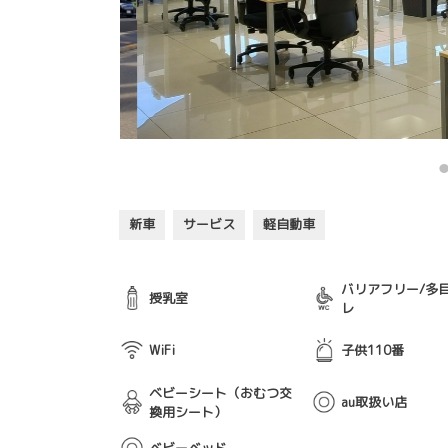
新車
サービス
軽自動車
バリアフリー/多
授乳室
レ
WiFi
子供110番
ベビーシート（おむつ交
au取扱い店
換用シート）