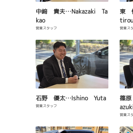
中﨑 貴夫…Nakazaki Ta
東 慎
kao
tiro
営業スタッフ
営業ス
石野 優太…Ishino Yuta
篠原 
azuk
営業スタッフ
営業ス