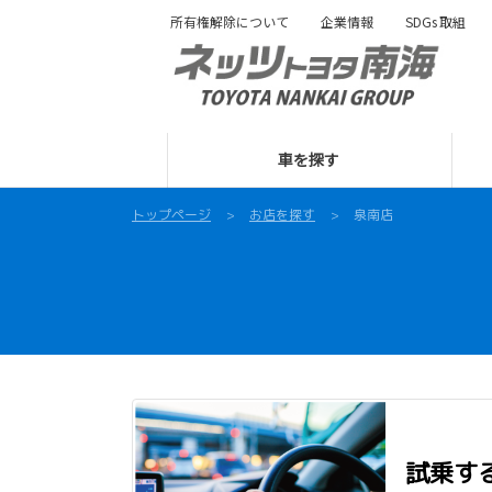
所有権解除について
企業情報
SDGs
取組
車を探す
トップページ
お店を探す
泉南店
試乗す