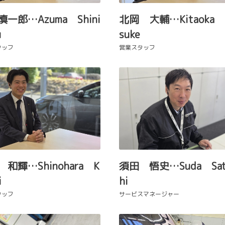
一郎…Azuma Shini
北岡 大輔…Kitaoka 
u
suke
タッフ
営業スタッフ
和輝…Shinohara K
須田 悟史…Suda Sat
i
hi
タッフ
サービスマネージャー