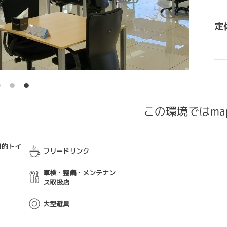
定
この環境ではma
目的トイ
フリードリンク
車検・整備・メンテナン
ス取扱店
大型遊具