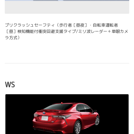
プリクラッシュセーフティ（歩行者［昼夜］・自転車運転者
［昼］検知機能付衝突回避支援タイプ/ミリ波レーダー＋単眼カメ
ラ方式）
WS