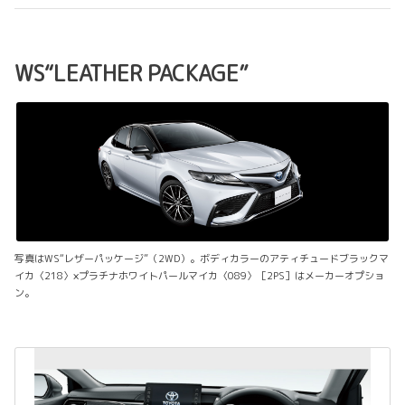
WS“LEATHER PACKAGE”
写真はWS“レザーパッケージ”（2WD）。ボディカラーのアティチュードブラックマ
イカ〈218〉×プラチナホワイトパールマイカ〈089〉［2PS］はメーカーオプショ
ン。