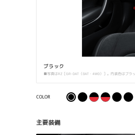
ブラック
■写真はRZ［GR-DAT（8AT・4WD）］。内装色はブラ
COLOR
主要装備