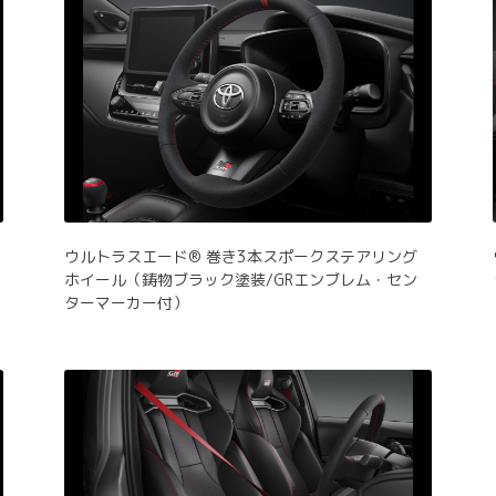
ウルトラスエード® 巻き3本スポークステアリング
ホイール（鋳物ブラック塗装/GRエンブレム・セン
ターマーカー付）